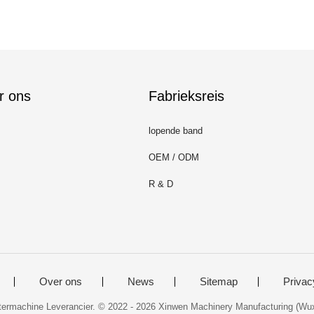
r ons
Fabrieksreis
lopende band
OEM / ODM
R & D
Over ons
News
Sitemap
Privac
ntermachine Leverancier. © 2022 - 2026 Xinwen Machinery Manufacturing (Wuxi