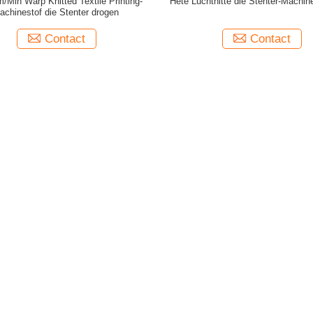
m/Min Warp Knitted Textile Printing-
Hete Luchthitte die Stenter-Machin
achinestof die Stenter drogen
Contact
Contact