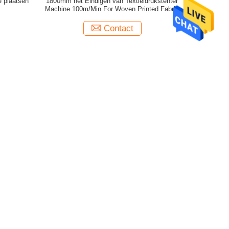
e plaatsen
1800mm het Eindigen van Textieldrukstenter
Machine 100m/Min For Woven Printed Fabric
Contact