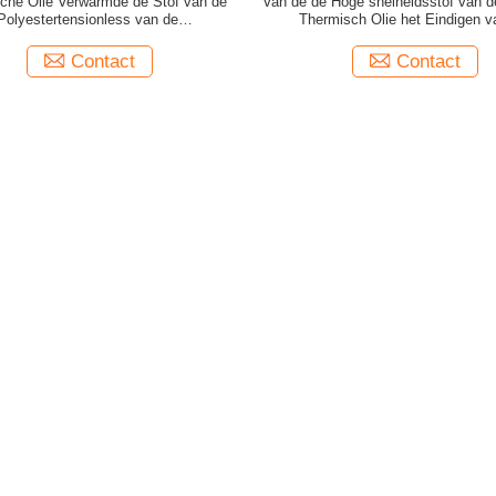
che Olie Verwarmde de Stof van de
Van de de Hoge snelheidsstof van d
Polyestertensionless van de
Thermisch Olie het Eindigen v
heidsmachine Droge Tubulaire het
Machinestenter van Stenter Pr
Krimpen Machine
Contact
Contact