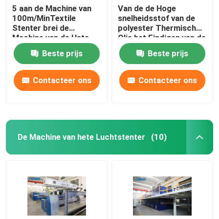
5 aan de Machine van
Van de de Hoge
100m/MinTextile
snelheidsstof van de
Stenter brei de
polyester Thermisch
Machine van de Hete
Olie het Eindigen van de
Luchtstenter van de
Machinestenter van
Beste prijs
Beste prijs
Typestoom
Stenter Procédé
Contacteer ons
Contacteer ons
De Machine van hete Luchtstenter
(10)