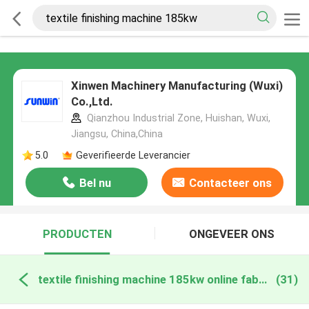
Xinwen Machinery Manufacturing (Wuxi)
Co.,Ltd.
Qianzhou Industrial Zone, Huishan, Wuxi,
Jiangsu, China,China
5.0
Geverifieerde Leverancier
Bel nu
Contacteer ons
PRODUCTEN
ONGEVEER ONS
textile finishing machine 185kw online fabricage
(31)