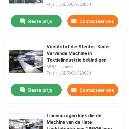
Prijs：USD5000-320000
Fabrieksreis
Beste prijs
Contacteer ons
Kwaliteitscontrole
Vachtstof die Stenter-Kader
Contacteer ons
Vervende Machine in
Textielindustrie beëindigen
MOQ：1 reeks
Verzoek om een Citaat
Prijs：USD5000-320000
textielstentermachine
Beste prijs
Contacteer ons
De Machine van hete Luchtstenter
Linnendrogerdoek die de
Machine van de Hete
De Machine van stoffenstenter
Luchtstenter van 185KW voor