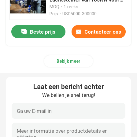
Geweven Stoffen beëindigen
MOQ：1 reeks
Prijs：USD5000-300000
Textiel Drogende Machine
Beste prijs
Contacteer ons
Stoffenhitte het Plaatsen Machine
Textiel het Eindigen Machine
Bekijk meer
De Machine van het spanmachinekader
Laat een bericht achter
textiel vervende machine
We bellen je snel terug!
Textieldrukmachine
Tuimel Drogende Machine