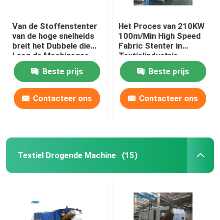
Van de Stoffenstenter
Het Proces van 210KW
van de hoge snelheids
100m/Min High Speed
breit het Dubbele die
Fabric Stenter in
Laag de Machinegas
Textielindustrie
wordt verwarmd voor
2800mm
Beste prijs
Beste prijs
Stof
Contacteer ons
Contacteer ons
Textiel Drogende Machine
(15)