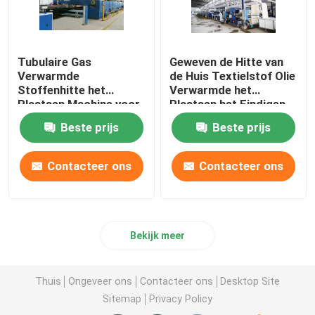
Tubulaire Gas
Geweven de Hitte van
Verwarmde
de Huis Textielstof Olie
Stoffenhitte het
Verwarmde het
Plaatsen Machine voor
Plaatsen het Eindigen
Handdoekstoffen
Stenter Machine
Beste prijs
Beste prijs
2200mm
Contacteer ons
Contacteer ons
Bekijk meer
Thuis
Ongeveer ons
Contacteer ons
Desktop Site
Sitemap
Privacy Policy