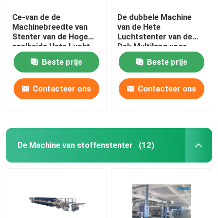
Ce-van de de
De dubbele Machine
Machinebreedte van
van de Hete
Stenter van de Hoge
Luchtstenter van de
snelheids Hete Lucht
Dek Multilaag voor
de Breiende Stof die
breit Geweven Stoffen
Beste prijs
Beste prijs
2400mm beëindigen
Contacteer ons
Contacteer ons
De Machine van stoffenstenter
(12)