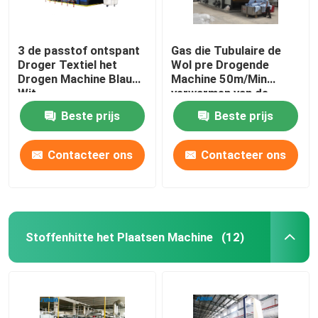
3 de passtof ontspant
Gas die Tubulaire de
Droger Textiel het
Wol pre Drogende
Drogen Machine Blauw
Machine 50m/Min
Wit
verwarmen van de
Stoffen Drogere
Beste prijs
Beste prijs
Machine
Contacteer ons
Contacteer ons
Stoffenhitte het Plaatsen Machine
(12)