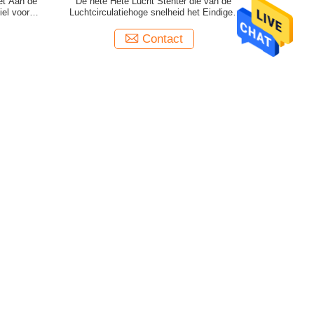
et Aan de
De hete Hete Lucht Stenter die van de
iel voor
Luchtcirculatiehoge snelheid het Eindigen
Machine voor Bedbladen verven
Contact