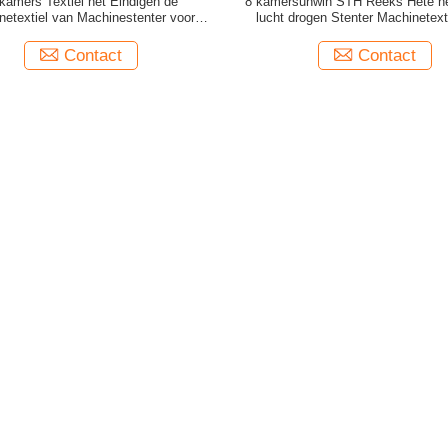
kamers Textiel het Eindigen de
8 kamersunwin STH Reeks Hete h
netextiel van Machinestenter voor
lucht drogen Stenter Machinetext
Stofferingsstof
Stofferingsstof
Contact
Contact