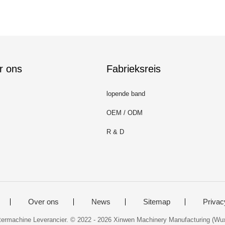
r ons
Fabrieksreis
lopende band
OEM / ODM
R & D
Over ons
News
Sitemap
Privac
ntermachine Leverancier. © 2022 - 2026 Xinwen Machinery Manufacturing (Wuxi