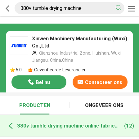
Xinwen Machinery Manufacturing (Wuxi)
Co.,Ltd.
Qianzhou Industrial Zone, Huishan, Wuxi,
Jiangsu, China,China
5.0
Geverifieerde Leverancier
Bel nu
Contacteer ons
PRODUCTEN
ONGEVEER ONS
380v tumble drying machine online fabricage
(12)