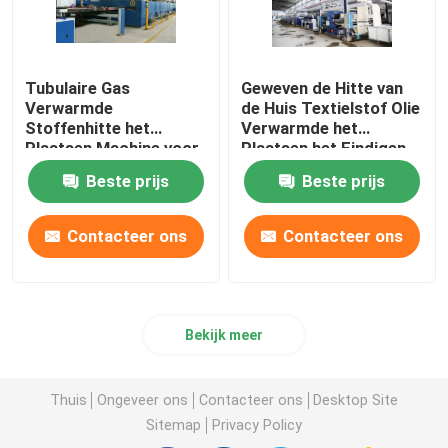
Tubulaire Gas
Geweven de Hitte van
Verwarmde
de Huis Textielstof Olie
Stoffenhitte het
Verwarmde het
Plaatsen Machine voor
Plaatsen het Eindigen
Handdoekstoffen
Stenter Machine
Beste prijs
Beste prijs
2200mm
Contacteer ons
Contacteer ons
Bekijk meer
Thuis
Ongeveer ons
Contacteer ons
Desktop Site
Sitemap
Privacy Policy