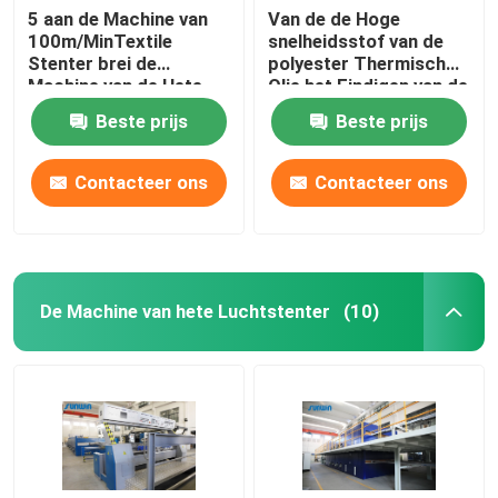
5 aan de Machine van
Van de de Hoge
100m/MinTextile
snelheidsstof van de
Stenter brei de
polyester Thermisch
Machine van de Hete
Olie het Eindigen van de
Luchtstenter van de
Machinestenter van
Beste prijs
Beste prijs
Typestoom
Stenter Procédé
Contacteer ons
Contacteer ons
De Machine van hete Luchtstenter
(10)