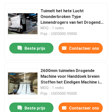
Tuimelt het hete Lucht
Ononderbroken Type
Linnendrogers van het Drogende
Machine50hz de Commerciële
MOQ：1 reeks
Gas
Prijs：USD5000-59000
Beste prijs
Contacteer ons
2600mm tuimelen Drogende
Machine voor Handdoek breien
Stoffen het Eindigen Machine in
Textiel
MOQ：1 reeks
Prijs：USD5000-95000
Beste prijs
Contacteer ons