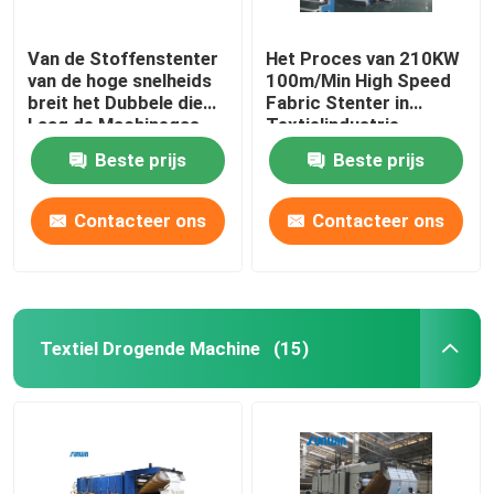
Van de Stoffenstenter
Het Proces van 210KW
van de hoge snelheids
100m/Min High Speed
breit het Dubbele die
Fabric Stenter in
Laag de Machinegas
Textielindustrie
wordt verwarmd voor
2800mm
Beste prijs
Beste prijs
Stof
Contacteer ons
Contacteer ons
Textiel Drogende Machine
(15)