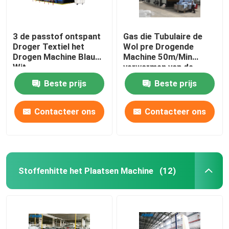
3 de passtof ontspant
Gas die Tubulaire de
Droger Textiel het
Wol pre Drogende
Drogen Machine Blauw
Machine 50m/Min
Wit
verwarmen van de
Stoffen Drogere
Beste prijs
Beste prijs
Machine
Contacteer ons
Contacteer ons
Stoffenhitte het Plaatsen Machine
(12)