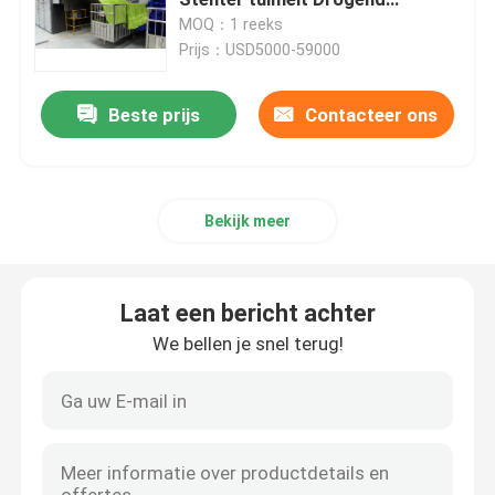
Materiaal
MOQ：1 reeks
Prijs：USD5000-59000
Textiel Drogende Machine
Beste prijs
Contacteer ons
Stoffenhitte het Plaatsen Machine
Textiel het Eindigen Machine
Bekijk meer
De Machine van het spanmachinekader
Laat een bericht achter
textiel vervende machine
We bellen je snel terug!
Textieldrukmachine
Tuimel Drogende Machine