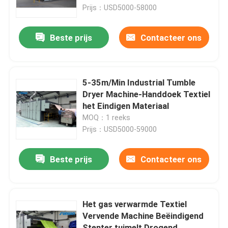
Prijs：USD5000-58000
Fabrieksreis
Beste prijs
Contacteer ons
Kwaliteitscontrole
5-35m/Min Industrial Tumble
Contacteer ons
Dryer Machine-Handdoek Textiel
het Eindigen Materiaal
MOQ：1 reeks
Verzoek om een Citaat
Prijs：USD5000-59000
textielstentermachine
Beste prijs
Contacteer ons
De Machine van hete Luchtstenter
Het gas verwarmde Textiel
Vervende Machine Beëindigend
De Machine van stoffenstenter
Stenter tuimelt Drogend