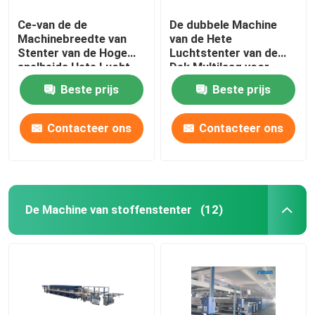
Ce-van de de
De dubbele Machine
Machinebreedte van
van de Hete
Stenter van de Hoge
Luchtstenter van de
snelheids Hete Lucht
Dek Multilaag voor
de Breiende Stof die
breit Geweven Stoffen
Beste prijs
Beste prijs
2400mm beëindigen
Contacteer ons
Contacteer ons
De Machine van stoffenstenter
(12)