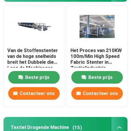
Textiel Drogende Machine
Stoffenhitte het Plaatsen Machine
Van de Stoffenstenter
Het Proces van 210KW
Textiel het Eindigen Machine
van de hoge snelheids
100m/Min High Speed
breit het Dubbele die
Fabric Stenter in
Laag de Machinegas
Textielindustrie
De Machine van het spanmachinekader
wordt verwarmd voor
2800mm
Beste prijs
Beste prijs
Stof
textiel vervende machine
Contacteer ons
Contacteer ons
Textieldrukmachine
Tuimel Drogende Machine
Textiel Drogende Machine
(15)