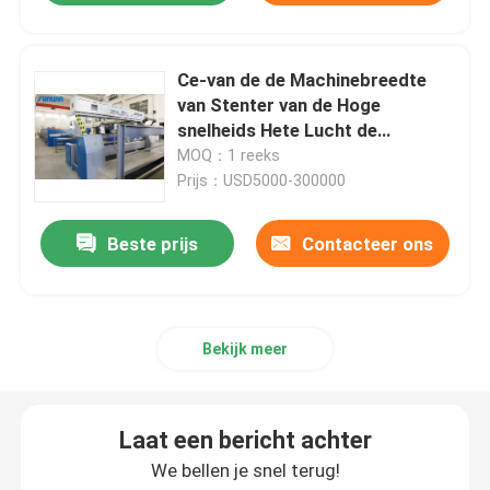
Ce-van de de Machinebreedte
van Stenter van de Hoge
snelheids Hete Lucht de
Breiende Stof die 2400mm
MOQ：1 reeks
beëindigen
Prijs：USD5000-300000
Beste prijs
Contacteer ons
Bekijk meer
Laat een bericht achter
We bellen je snel terug!