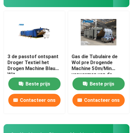
stenter het eindigen machine
Ontspan Drogere Machine
3 de passtof ontspant
Gas die Tubulaire de
Droger Textiel het
Wol pre Drogende
Drogen Machine Blauw
Machine 50m/Min
Wit
verwarmen van de
Stoffen Drogere
Beste prijs
Beste prijs
Machine
Contacteer ons
Contacteer ons