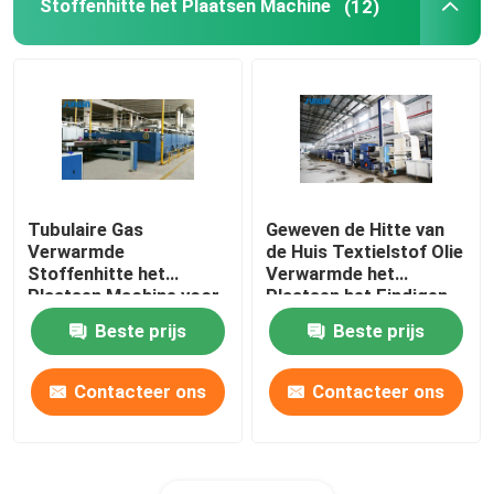
Stoffenhitte het Plaatsen Machine
(12)
Tubulaire Gas
Geweven de Hitte van
Verwarmde
de Huis Textielstof Olie
Stoffenhitte het
Verwarmde het
Plaatsen Machine voor
Plaatsen het Eindigen
Handdoekstoffen
Stenter Machine
Beste prijs
Beste prijs
2200mm
Contacteer ons
Contacteer ons