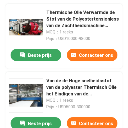
Thermische Olie Verwarmde de
Stof van de Polyestertensionless
van de Zachtheidsmachine
Droge Tubulaire het Krimpen
MOQ：1 reeks
Machine
Prijs：USD10000-98000
Beste prijs
Contacteer ons
Van de de Hoge snelheidsstof
van de polyester Thermisch Olie
het Eindigen van de
Machinestenter van Stenter
MOQ：1 reeks
Procédé
Prijs：USD5000-300000
Beste prijs
Contacteer ons