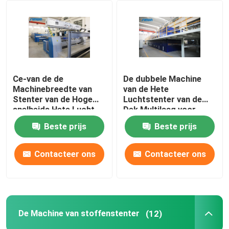
Fabrieksreis
Kwaliteitscontrole
Ce-van de de
De dubbele Machine
Machinebreedte van
van de Hete
Contacteer ons
Stenter van de Hoge
Luchtstenter van de
snelheids Hete Lucht
Dek Multilaag voor
de Breiende Stof die
breit Geweven Stoffen
Beste prijs
Beste prijs
Verzoek om een Citaat
2400mm beëindigen
Contacteer ons
Contacteer ons
textielstentermachine
De Machine van hete Luchtstenter
De Machine van stoffenstenter
(12)
De Machine van stoffenstenter