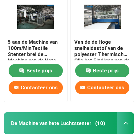
5 aan de Machine van
Van de de Hoge
100m/MinTextile
snelheidsstof van de
Stenter brei de
polyester Thermisch
Machine van de Hete
Olie het Eindigen van de
Luchtstenter van de
Machinestenter van
Beste prijs
Beste prijs
Typestoom
Stenter Procédé
Contacteer ons
Contacteer ons
Huis
Producten
De Machine van hete Luchtstenter
(10)
Ongeveer ons