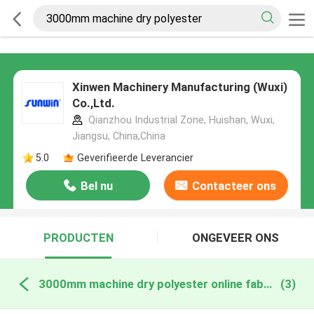
Xinwen Machinery Manufacturing (Wuxi)
Co.,Ltd.
Qianzhou Industrial Zone, Huishan, Wuxi,
Jiangsu, China,China
5.0
Geverifieerde Leverancier
Bel nu
Contacteer ons
PRODUCTEN
ONGEVEER ONS
3000mm machine dry polyester online fabricage
(3)