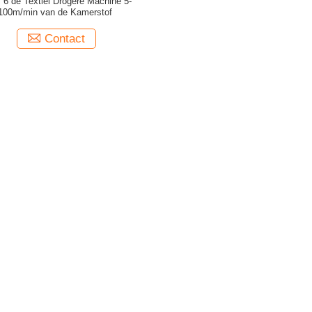
 6 de Textiel Drogere Machine 5-
100m/min van de Kamerstof
Contact