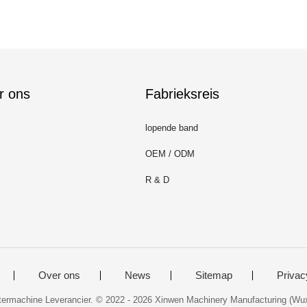
r ons
Fabrieksreis
lopende band
OEM / ODM
R & D
Over ons
News
Sitemap
Privac
ntermachine Leverancier. © 2022 - 2026 Xinwen Machinery Manufacturing (Wuxi