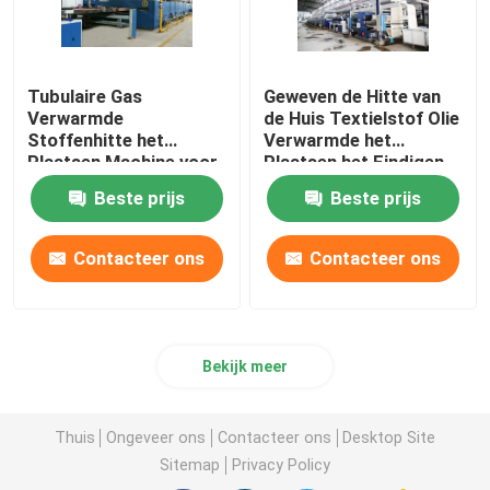
Tubulaire Gas
Geweven de Hitte van
Verwarmde
de Huis Textielstof Olie
Stoffenhitte het
Verwarmde het
Plaatsen Machine voor
Plaatsen het Eindigen
Handdoekstoffen
Stenter Machine
Beste prijs
Beste prijs
2200mm
Contacteer ons
Contacteer ons
Bekijk meer
Thuis
Ongeveer ons
Contacteer ons
Desktop Site
Sitemap
Privacy Policy