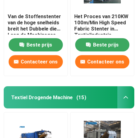
Van de Stoffenstenter
Het Proces van 210KW
van de hoge snelheids
100m/Min High Speed
breit het Dubbele die
Fabric Stenter in
Laag de Machinegas
Textielindustrie
wordt verwarmd voor
2800mm
Beste prijs
Beste prijs
Stof
Contacteer ons
Contacteer ons
Textiel Drogende Machine
(15)