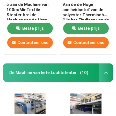
5 aan de Machine van
Van de de Hoge
100m/MinTextile
snelheidsstof van de
Stenter brei de
polyester Thermisch
Machine van de Hete
Olie het Eindigen van de
Luchtstenter van de
Machinestenter van
Beste prijs
Beste prijs
Typestoom
Stenter Procédé
Contacteer ons
Contacteer ons
De Machine van hete Luchtstenter
(10)