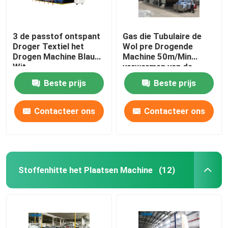
3 de passtof ontspant
Gas die Tubulaire de
Droger Textiel het
Wol pre Drogende
Drogen Machine Blauw
Machine 50m/Min
Wit
verwarmen van de
Stoffen Drogere
Beste prijs
Beste prijs
Machine
Contacteer ons
Contacteer ons
Stoffenhitte het Plaatsen Machine
(12)