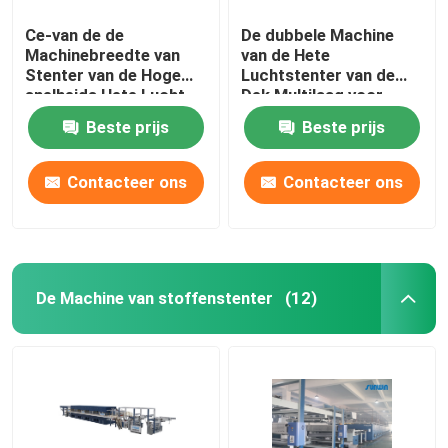
Ce-van de de
De dubbele Machine
Machinebreedte van
van de Hete
Stenter van de Hoge
Luchtstenter van de
snelheids Hete Lucht
Dek Multilaag voor
de Breiende Stof die
breit Geweven Stoffen
Beste prijs
Beste prijs
2400mm beëindigen
Contacteer ons
Contacteer ons
De Machine van stoffenstenter
(12)