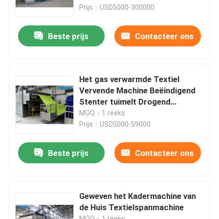
Prijs：USD5000-300000
Fabrieksreis
Beste prijs
Contacteer ons
Kwaliteitscontrole
Het gas verwarmde Textiel
Contacteer ons
Vervende Machine Beëindigend
Stenter tuimelt Drogend
Materiaal
MOQ：1 reeks
Verzoek om een Citaat
Prijs：USD5000-59000
textielstentermachine
Beste prijs
Contacteer ons
De Machine van hete Luchtstenter
Geweven het Kadermachine van
de Huis Textielspanmachine
De Machine van stoffenstenter
MOQ：1 reeks