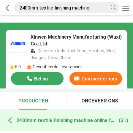
Xinwen Machinery Manufacturing (Wuxi)
Co.,Ltd.
Qianzhou Industrial Zone, Huishan, Wuxi,
Jiangsu, China,China
5.0
Geverifieerde Leverancier
Bel nu
Contacteer ons
PRODUCTEN
ONGEVEER ONS
2400mm textile finishing machine online fabricage
(31)