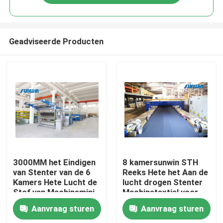
Geadviseerde Producten
Thuis
3000MM het Eindigen
8 kamersunwin STH
van Stenter van de 6
Reeks Hete het Aan de
Kamers Hete Lucht de
lucht drogen Stenter
Over ons
Stof van Machinemini
Machinetextiel voor
stenter textile for knit
Stofferingsstof
Aanvraag sturen
Aanvraag sturen
Contacten