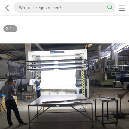
2
/
2