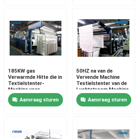
Producten
textielstentermachine
De Machine van hete Luchtstenter
185KW gas
50HZ na van de
De Machine van stoffenstenter
Verwarmde Hitte die in
Vervende Machine
Textielstenter-
Textielstenter van de
Machine voor
Luchtstroom Machine
Zwaargewicht Stof
10 Kamer 2200mm
Textiel Drogende Machine
Aanvraag sturen
Aanvraag sturen
plaatsen
Stoffenhitte het Plaatsen Machine
Textiel het Eindigen Machine