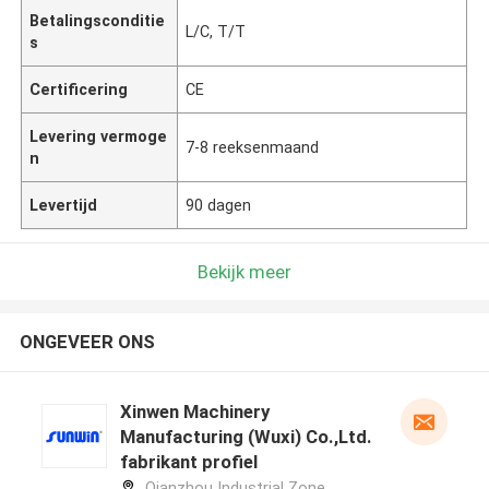
Betalingsconditie
L/C, T/T
s
Certificering
CE
Levering vermoge
7-8 reeksenmaand
n
Levertijd
90 dagen
Bekijk meer
ONGEVEER ONS
Xinwen Machinery
Manufacturing (Wuxi) Co.,Ltd.
fabrikant profiel
Qianzhou Industrial Zone,