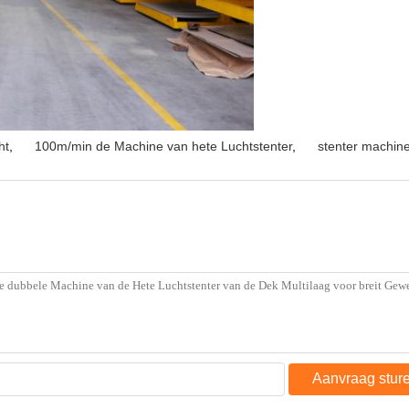
ht
,
100m/min de Machine van hete Luchtstenter
,
stenter machi
Aanvraag stur