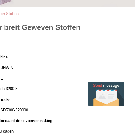
ven Stoffen
r breit Geweven Stoffen
hina
SUNWIN
CE
dh-3200-8
 reeks
SD5000-320000
tandaard de uitvoerverpakking
0 dagen