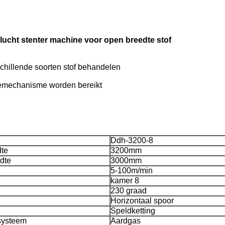
lucht stenter machine voor open breedte stof
schillende soorten stof behandelen
olemechanisme worden bereikt
Ddh-3200-8
te
3200mm
dte
3000mm
5-100m/min
kamer 8
230 graad
Horizontaal spoor
Speldketting
systeem
Aardgas