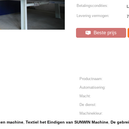
Betalingscondities:
L
Levering vermogen:
7
Beste prijs
Productnaam:
Automatisering:
Macht:
De dienst:
Machinekleur:
igen machine
Textiel het Eindigen van SUNWIN Machine
De gebrei
,
,