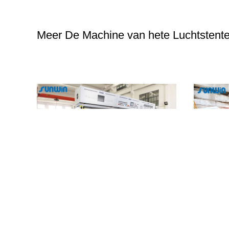
Meer De Machine van hete Luchtstente
ne die van
Hete van de Machinestenter van Airmini
Automati
 60T werken
Stenter Textiel het Kadermachine op hoge
Luchtstente