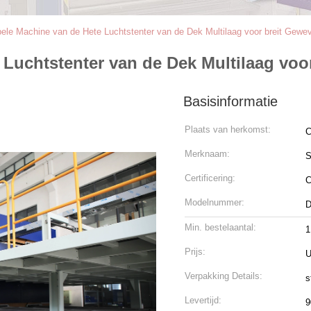
ele Machine van de Hete Luchtstenter van de Dek Multilaag voor breit Gewe
Luchtstenter van de Dek Multilaag voo
Basisinformatie
Plaats van herkomst:
C
Merknaam:
Certificering:
Modelnummer:
D
Min. bestelaantal:
1
Prijs:
U
Verpakking Details:
s
Levertijd:
9