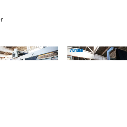
r
sche Machine 3000mm van Hete
De enige Padder-Omschakelaars
r Textielindustrie voor Terry Towel
controleerde de Machine van