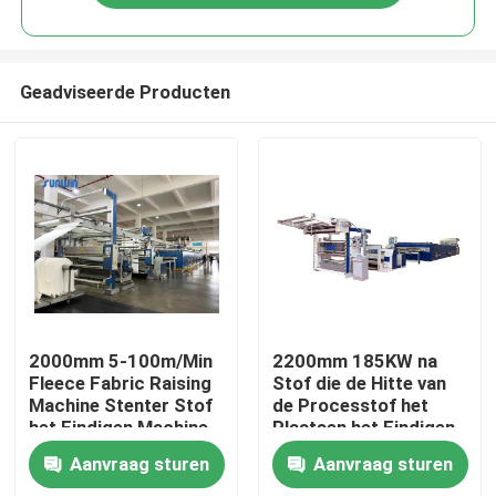
Geadviseerde Producten
Huis
2000mm 5-100m/Min
2200mm 185KW na
Fleece Fabric Raising
Stof die de Hitte van
Machine Stenter Stof
de Processtof het
Producten
het Eindigen Machine
Plaatsen het Eindigen
Stenter Machine
Aanvraag sturen
Aanvraag sturen
verven
Ongeveer ons