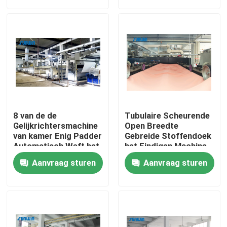
Fabrieksreis
Kwaliteitscontrole
Contacteer ons
8 van de de
Tubulaire Scheurende
Verzoek om een Citaat
Gelijkrichtersmachine
Open Breedte
van kamer Enig Padder
Gebreide Stoffendoek
Automatisch Weft het
het Eindigen Machine
Eindigen van Stenter
2800mm
textielstentermachine
Aanvraag sturen
Aanvraag sturen
Procédé
De Machine van hete Luchtstenter
De Machine van stoffenstenter