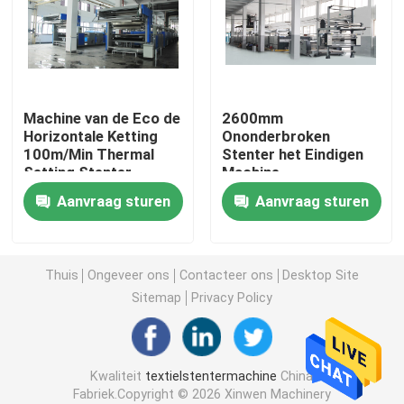
Textiel Drogende Machine
Stoffenhitte het Plaatsen Machine
Machine van de Eco de
2600mm
Horizontale Ketting
Ononderbroken
100m/Min Thermal
Stenter het Eindigen
Textiel het Eindigen Machine
Setting Stenter
Machine
Finishing in Textiel
Textielhanddoek het
Aanvraag sturen
Aanvraag sturen
Eindigen Materiaal
De Machine van het spanmachinekader
textiel vervende machine
Thuis
Ongeveer ons
Contacteer ons
Desktop Site
Sitemap
Privacy Policy
Textieldrukmachine
Kwaliteit
textielstentermachine
China
Tuimel Drogende Machine
Fabriek.Copyright © 2026 Xinwen Machinery